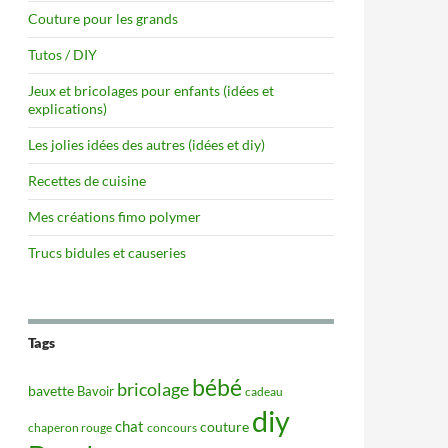
Couture pour les grands
Tutos / DIY
Jeux et bricolages pour enfants (idées et
explications)
Les jolies idées des autres (idées et diy)
Recettes de cuisine
Mes créations fimo polymer
Trucs bidules et causeries
Tags
bébé
bricolage
bavette
Bavoir
cadeau
diy
chat
couture
concours
chaperon rouge