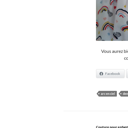
Vous aurez bi
co
Facebook
arc en ciel
den
Couture pour enfant