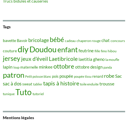
Trucs bidules et causeries
Tags
bébé
bricolage
chat
bavette
Bavoir
concours
cadeau
chaperon rouge
diy
Doudou
enfant
couture
feutrine
hibou
fille
fimo
jersey
jeux d'éveil
Laetibricole
laetitia gheno
la moufle
ottobre
lapin
minkee
ottobre design
maternelle
loup
panda
patron
robe
Sac
poupée
pois
renard
Petit poisson blanc
poupée tissu
tapis à histoire
sac à dos
trousse
sweat
tablier
toile enduite
Tuto
tunique
tutoriel
Mentions légales