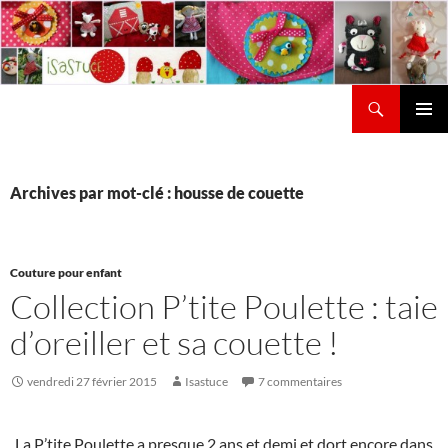
Aller
au
contenu
Recherche
Isastuce
Menu
principal
Archives par mot-clé : housse de couette
Couture pour enfant
Collection P’tite Poulette : taie
d’oreiller et sa couette !
vendredi 27 février 2015
Isastuce
7 commentaires
La P’tite Poulette a presque 2 ans et demi et dort encore dans