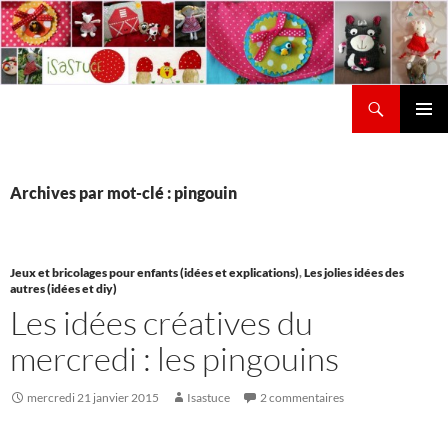
Aller
au
contenu
Recherche
Isastuce
Menu
principal
Archives par mot-clé : pingouin
Jeux et bricolages pour enfants (idées et explications)
,
Les jolies idées des
autres (idées et diy)
Les idées créatives du
mercredi : les pingouins
mercredi 21 janvier 2015
Isastuce
2 commentaires