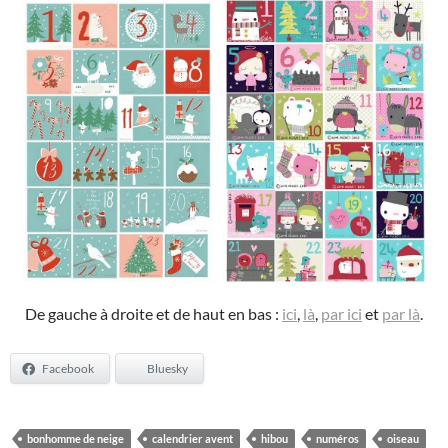
De gauche à droite et de haut en bas :
ici
,
là
,
par ici
et
par là
.
Facebook
Bluesky
bonhomme de neige
calendrier avent
hibou
numéros
oiseau