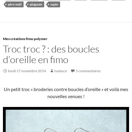
père noël
pingouin
sapin
Mes créations fimo polymer
Troc troc ? : des boucles
d’oreille en fimo
lundi 17 novembre 2014
Isastuce
5 commentaires
Un petit troc « broderies contre boucles d’oreille » et voilà mes
nouvelles venues !