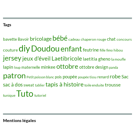
Tags
bébé
bricolage
chat
bavette
Bavoir
concours
cadeau
chaperon rouge
diy
Doudou
enfant
couture
feutrine
hibou
fille
fimo
jersey
jeux d'éveil
Laetibricole
laetitia gheno
la moufle
ottobre
lapin
minkee
ottobre design
maternelle
loup
panda
patron
robe
Sac
poupée
pois
renard
Petit poisson blanc
poupée tissu
tapis à histoire
sac à dos
trousse
sweat
tablier
toile enduite
Tuto
tunique
tutoriel
Mentions légales