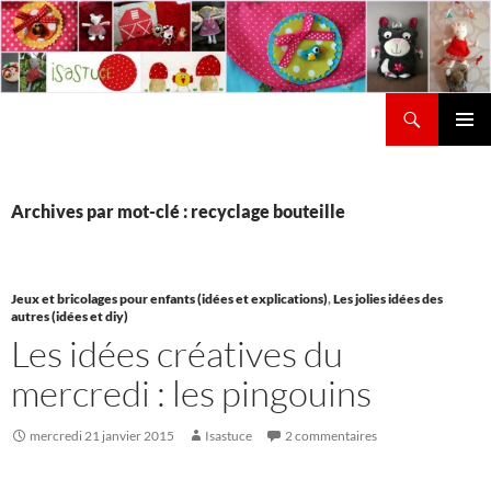
Aller
au
contenu
Recherche
Isastuce
Menu
principal
Archives par mot-clé : recyclage bouteille
Jeux et bricolages pour enfants (idées et explications)
,
Les jolies idées des
autres (idées et diy)
Les idées créatives du
mercredi : les pingouins
mercredi 21 janvier 2015
Isastuce
2 commentaires