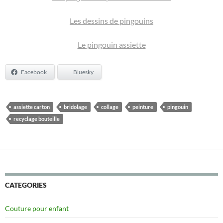
Les dessins de pingouins
Le pingouin assiette
Facebook
Bluesky
assiette carton
bridolage
collage
peinture
pingouin
recyclage bouteille
CATEGORIES
Couture pour enfant