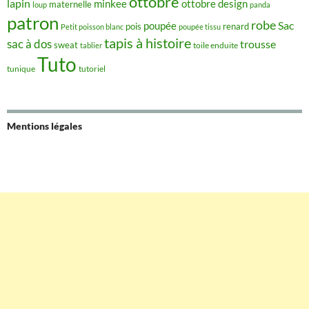
ottobre
lapin
minkee
ottobre design
maternelle
loup
panda
patron
robe
Sac
poupée
pois
renard
Petit poisson blanc
poupée tissu
tapis à histoire
sac à dos
trousse
sweat
tablier
toile enduite
Tuto
tunique
tutoriel
Mentions légales