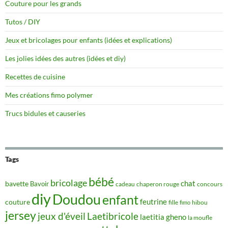
Couture pour les grands
Tutos / DIY
Jeux et bricolages pour enfants (idées et explications)
Les jolies idées des autres (idées et diy)
Recettes de cuisine
Mes créations fimo polymer
Trucs bidules et causeries
Tags
bébé
bricolage
chat
bavette
Bavoir
concours
cadeau
chaperon rouge
diy
Doudou
enfant
couture
feutrine
hibou
fille
fimo
jersey
jeux d'éveil
Laetibricole
laetitia gheno
la moufle