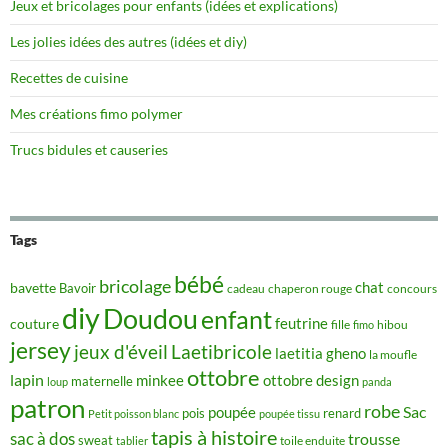
Jeux et bricolages pour enfants (idées et explications)
Les jolies idées des autres (idées et diy)
Recettes de cuisine
Mes créations fimo polymer
Trucs bidules et causeries
Tags
bébé
bricolage
chat
bavette
Bavoir
concours
cadeau
chaperon rouge
diy
Doudou
enfant
couture
feutrine
hibou
fille
fimo
jersey
jeux d'éveil
Laetibricole
laetitia gheno
la moufle
ottobre
lapin
minkee
ottobre design
maternelle
loup
panda
patron
robe
Sac
poupée
pois
renard
Petit poisson blanc
poupée tissu
tapis à histoire
sac à dos
trousse
sweat
tablier
toile enduite