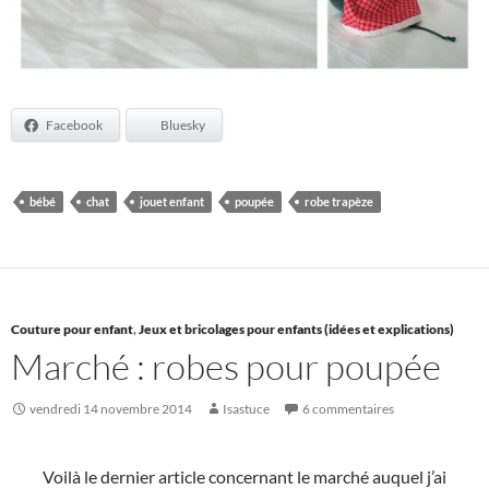
Facebook
Bluesky
bébé
chat
jouet enfant
poupée
robe trapèze
Couture pour enfant
,
Jeux et bricolages pour enfants (idées et explications)
Marché : robes pour poupée
vendredi 14 novembre 2014
Isastuce
6 commentaires
Voilà le dernier article concernant le marché auquel j’ai