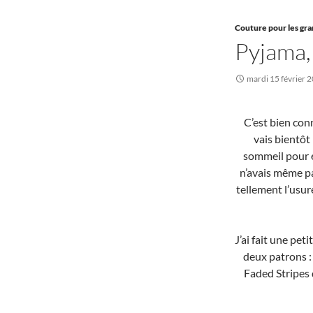
Couture pour les gr
Pyjama,
mardi 15 février 
C’est bien con
vais bientôt
sommeil pour e
n’avais même pa
tellement l’usur
J’ai fait une pet
deux patrons :
Faded Stripes 