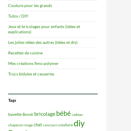
Couture pour les grands
Tutos / DIY
Jeux et bricolages pour enfants (idées et
explications)
Les jolies idées des autres (idées et diy)
Recettes de cuisine
Mes créations fimo polymer
Trucs bidules et causeries
Tags
bébé
bricolage
bavette
Bavoir
cadeau
diy
chat
couture
concours
chaperon rouge