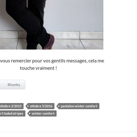
à vous remercier pour vos gentils messages, cela me
touche vraiment !
Bluesky
ottobre 2/2015
ottobre 5/2016
pantalon winter comfort
irt faded stripes
winter comfort