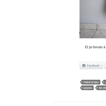
Et je tenais 
Facebook
faded stripes
pyjama
tee sh