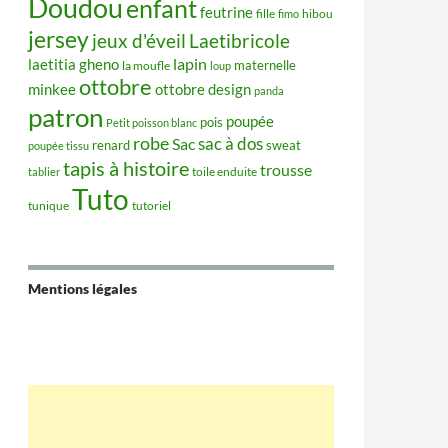
Doudou
enfant
feutrine
hibou
fille
fimo
jersey
jeux d'éveil
Laetibricole
lapin
laetitia gheno
maternelle
la moufle
loup
ottobre
minkee
ottobre design
panda
patron
poupée
pois
Petit poisson blanc
robe
sac à dos
Sac
renard
sweat
poupée tissu
tapis à histoire
trousse
tablier
toile enduite
Tuto
tunique
tutoriel
Mentions légales