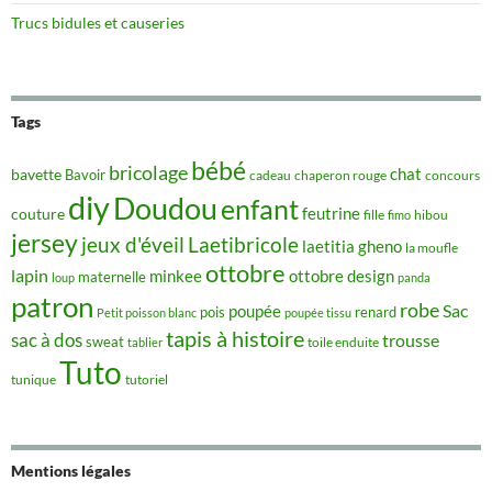
Trucs bidules et causeries
Tags
bébé
bricolage
chat
bavette
Bavoir
concours
cadeau
chaperon rouge
diy
Doudou
enfant
couture
feutrine
hibou
fille
fimo
jersey
jeux d'éveil
Laetibricole
laetitia gheno
la moufle
ottobre
lapin
minkee
ottobre design
maternelle
loup
panda
patron
robe
Sac
poupée
pois
renard
Petit poisson blanc
poupée tissu
tapis à histoire
sac à dos
trousse
sweat
tablier
toile enduite
Tuto
tunique
tutoriel
Mentions légales