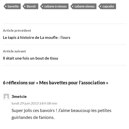
bavette
Bavoir
cabane à oiseau
cabane oiseau
cupcake
Navigation
Article précédent
des
Le tapis à histoire de La moufle : l’ours
articles
Article suivant
Il était une fois un bout de tissu
6 réflexions sur « Mes bavettes pour l’association »
3metcie
lundi 29 juin 2015 à 8 h 08 min
Super jolis ces bavoirs ! J’aime beaucoup les petites
guirlandes de fanions.